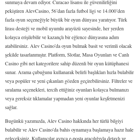
sunmaya devam ediyor. Curacao lisansı ile güvenilirliğini
pekiştiren AlevCasino, 56’dan fazla futbol ligi ve 14.000’den
fazla oyun seçeneğiyle büyük bir oyun dünyası yaratıyor. Türk
lirası desteği ve mobil uyumlu arayüzü sayesinde, her yerden
kolayca erişilebilir ve kazançlı bir eğlence dünyasına adım
atabilirsiniz. Alev Casino’da oyun bulmak basit ve verimli olacak
şekilde tasarlanmıştır. Platform, Slotlar, Masa Oyunları ve Canlı
Casino gibi net kategorilere sahip düzenli bir oyun kütüphanesi
sunar. Arama çubuğunu kullanarak belirli başlıkları hızla bulabilir
veya popüler ve yeni çıkanları gözden geçirebilirsiniz. Filtreler ve
sıralama seçenekleri, tercih ettiğiniz oyunları kolayca bulmanızı
veya gereksiz tıklamalar yapmadan yeni oyunlar keşfetmenizi
sağlar.
Bugünkü yazımızda, Alev Casino hakkında her türlü bilgiyi
bulabilir ve Alev Casino’da bahis oynamaya başlamaya hazır hale
geleceksiniz. Kullanıcılar ayrıca e-posta aracılığıyla detaylı ve