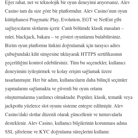
Eğer rahat, net ve teknolojik bir oyun deneyimi arıyorsanız, Alev
Casino tam da size göre bir platformdur. Alev Casino’nun oyun
kütüphanesi Pragmatic Play, Evolution, EGT ve NetEnt gibi
sağlayıcıların slotlarını içerir. Canlı bölümde klasik masaları –
rulet, blackjack, bakara – ve gösteri oyunlarını bulabilirsiniz.
Bizim oyun platformu linkini doğrulamak için tarayıcı adres
çubuğundaki kilit simgesine tıklayarak HTTPS sertifikasının
geçerliliğini kontrol edebilirsiniz. Tüm bu seçenekler, kullanıcı
deneyimini iyileştirmek ve kolay erişim sağlamak üzere
tasarlanmıştır. Her bir adım, kullanıcıların daha bilinçli seçimler
yapmalarını sağlamakta ve güvenli bir oyun ortamı
oluşturmalarına yardımcı olmaktadır. Popüler, klasik, tematik veya
jackpotlu yüzlerce slot oyunu sisteme entegre edilmiştir. Alev
Casino’daki slotlar düzenli olarak güncellenir ve turnuvalarla
desteklenir. Alev Casino, kullanıcı bilgilerinin korunması adına
SSL şifreleme ve KYC doğrulama süreçlerini kullanır.