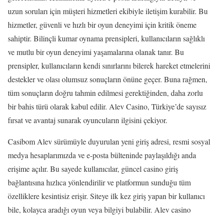
uzun soruları için müşteri hizmetleri ekibiyle iletişim kurabilir. Bu
hizmetler, güvenli ve hızlı bir oyun deneyimi için kritik öneme
sahiptir. Bilinçli kumar oynama prensipleri, kullanıcıların sağlıklı
ve mutlu bir oyun deneyimi yaşamalarına olanak tanır. Bu
prensipler, kullanıcıların kendi sınırlarını bilerek hareket etmelerini
destekler ve olası olumsuz sonuçların önüne geçer. Buna rağmen,
tüm sonuçların doğru tahmin edilmesi gerektiğinden, daha zorlu
bir bahis türü olarak kabul edilir. Alev Casino, Türkiye’de sayısız
fırsat ve avantaj sunarak oyuncuların ilgisini çekiyor.
Casibom Alev sürümüyle duyurulan yeni giriş adresi, resmi sosyal
medya hesaplarımızda ve e-posta bülteninde paylaşıldığı anda
erişime açılır. Bu sayede kullanıcılar, güncel casino giriş
bağlantısına hızlıca yönlendirilir ve platformun sunduğu tüm
özelliklere kesintisiz erişir. Siteye ilk kez giriş yapan bir kullanıcı
bile, kolayca aradığı oyun veya bilgiyi bulabilir. Alev casino