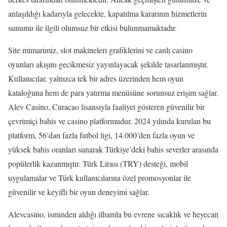
anlaşıldığı kadarıyla gelecekte, kapatılma kararının hizmetlerin
sunumu ile ilgili olumsuz bir etkisi bulunmamaktadır.
Site mimarimiz, slot makineleri grafiklerini ve canlı casino
oyunları akışını gecikmesiz yayınlayacak şekilde tasarlanmıştır.
Kullanıcılar, yalnızca tek bir adres üzerinden hem oyun
kataloğuna hem de para yatırma menüsüne sorunsuz erişim sağlar.
Alev Casino, Curacao lisansıyla faaliyet gösteren güvenilir bir
çevrimiçi bahis ve casino platformudur. 2024 yılında kurulan bu
platform, 56’dan fazla futbol ligi, 14.000’den fazla oyun ve
yüksek bahis oranları sunarak Türkiye’deki bahis severler arasında
popülerlik kazanmıştır. Türk Lirası (TRY) desteği, mobil
uygulamalar ve Türk kullanıcılarına özel promosyonlar ile
güvenilir ve keyifli bir oyun deneyimi sağlar.
Alevcasino, isminden aldığı ilhamla bu evrene sıcaklık ve heyecan