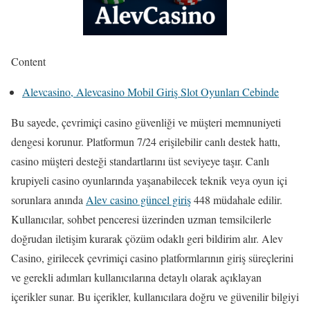
Content
Alevcasino, Alevcasino Mobil Giriş Slot Oyunları Cebinde
Bu sayede, çevrimiçi casino güvenliği ve müşteri memnuniyeti
dengesi korunur. Platformun 7/24 erişilebilir canlı destek hattı,
casino müşteri desteği standartlarını üst seviyeye taşır. Canlı
krupiyeli casino oyunlarında yaşanabilecek teknik veya oyun içi
sorunlara anında
Alev casino güncel giriş
448 müdahale edilir.
Kullanıcılar, sohbet penceresi üzerinden uzman temsilcilerle
doğrudan iletişim kurarak çözüm odaklı geri bildirim alır. Alev
Casino, girilecek çevrimiçi casino platformlarının giriş süreçlerini
ve gerekli adımları kullanıcılarına detaylı olarak açıklayan
içerikler sunar. Bu içerikler, kullanıcılara doğru ve güvenilir bilgiyi