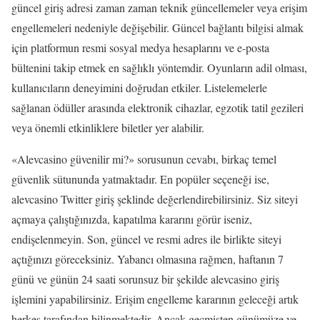
güncel giriş adresi zaman zaman teknik güncellemeler veya erişim
engellemeleri nedeniyle değişebilir. Güncel bağlantı bilgisi almak
için platformun resmi sosyal medya hesaplarını ve e-posta
bültenini takip etmek en sağlıklı yöntemdir. Oyunların adil olması,
kullanıcıların deneyimini doğrudan etkiler. Listelemelerle
sağlanan ödüller arasında elektronik cihazlar, egzotik tatil gezileri
veya önemli etkinliklere biletler yer alabilir.
«Alevcasino güvenilir mi?» sorusunun cevabı, birkaç temel
güvenlik sütununda yatmaktadır. En popüler seçeneği ise,
alevcasino Twitter giriş şeklinde değerlendirebilirsiniz. Siz siteyi
açmaya çalıştığınızda, kapatılma kararını görür iseniz,
endişelenmeyin. Son, güncel ve resmi adres ile birlikte siteyi
açtığınızı göreceksiniz. Yabancı olmasına rağmen, haftanın 7
günü ve günün 24 saati sorunsuz bir şekilde alevcasino giriş
işlemini yapabilirsiniz. Erişim engelleme kararının geleceği artık
herkes tarafından bilinmektedir. Ancak geçmişten günümüze ve