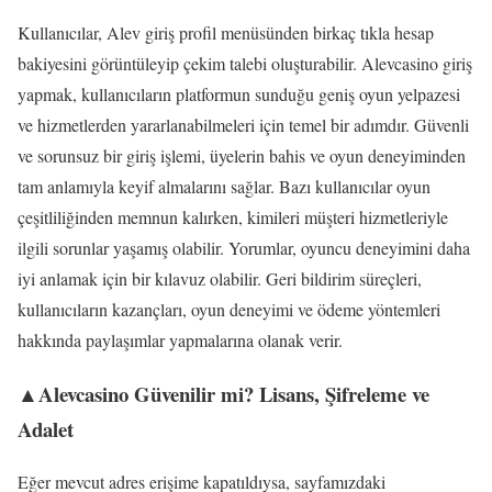
Kullanıcılar, Alev giriş profil menüsünden birkaç tıkla hesap
bakiyesini görüntüleyip çekim talebi oluşturabilir. Alevcasino giriş
yapmak, kullanıcıların platformun sunduğu geniş oyun yelpazesi
ve hizmetlerden yararlanabilmeleri için temel bir adımdır. Güvenli
ve sorunsuz bir giriş işlemi, üyelerin bahis ve oyun deneyiminden
tam anlamıyla keyif almalarını sağlar. Bazı kullanıcılar oyun
çeşitliliğinden memnun kalırken, kimileri müşteri hizmetleriyle
ilgili sorunlar yaşamış olabilir. Yorumlar, oyuncu deneyimini daha
iyi anlamak için bir kılavuz olabilir. Geri bildirim süreçleri,
kullanıcıların kazançları, oyun deneyimi ve ödeme yöntemleri
hakkında paylaşımlar yapmalarına olanak verir.
▲Alevcasino Güvenilir mi? Lisans, Şifreleme ve
Adalet
Eğer mevcut adres erişime kapatıldıysa, sayfamızdaki