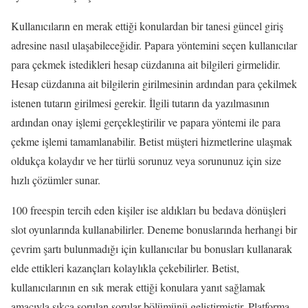
Kullanıcıların en merak ettiği konulardan bir tanesi güncel giriş
adresine nasıl ulaşabileceğidir. Papara yöntemini seçen kullanıcılar
para çekmek istedikleri hesap cüzdanına ait bilgileri girmelidir.
Hesap cüzdanına ait bilgilerin girilmesinin ardından para çekilmek
istenen tutarın girilmesi gerekir. İlgili tutarın da yazılmasının
ardından onay işlemi gerçekleştirilir ve papara yöntemi ile para
çekme işlemi tamamlanabilir. Betist müşteri hizmetlerine ulaşmak
oldukça kolaydır ve her türlü sorunuz veya sorununuz için size
hızlı çözümler sunar.
100 freespin tercih eden kişiler ise aldıkları bu bedava dönüşleri
slot oyunlarında kullanabilirler. Deneme bonuslarında herhangi bir
çevrim şartı bulunmadığı için kullanıcılar bu bonusları kullanarak
elde ettikleri kazançları kolaylıkla çekebilirler. Betist,
kullanıcılarının en sık merak ettiği konulara yanıt sağlamak
amacıyla sıkça sorulan sorular bölümünü geliştirmiştir. Platforma