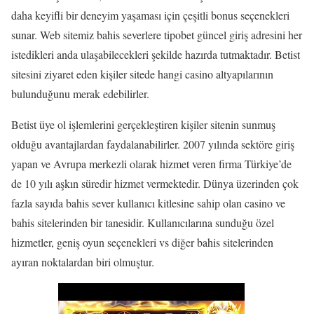
daha keyifli bir deneyim yaşaması için çeşitli bonus seçenekleri
sunar. Web sitemiz bahis severlere tipobet güncel giriş adresini her
istedikleri anda ulaşabilecekleri şekilde hazırda tutmaktadır. Betist
sitesini ziyaret eden kişiler sitede hangi casino altyapılarının
bulunduğunu merak edebilirler.
Betist üye ol işlemlerini gerçekleştiren kişiler sitenin sunmuş
olduğu avantajlardan faydalanabilirler. 2007 yılında sektöre giriş
yapan ve Avrupa merkezli olarak hizmet veren firma Türkiye’de
de 10 yılı aşkın süredir hizmet vermektedir. Dünya üzerinden çok
fazla sayıda bahis sever kullanıcı kitlesine sahip olan casino ve
bahis sitelerinden bir tanesidir. Kullanıcılarına sunduğu özel
hizmetler, geniş oyun seçenekleri vs diğer bahis sitelerinden
ayıran noktalardan biri olmuştur.