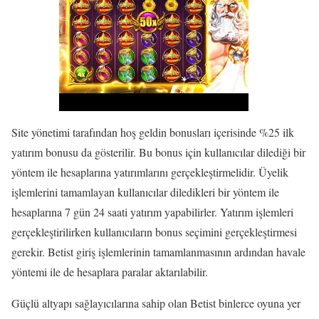
Site yönetimi tarafından hoş geldin bonusları içerisinde %25 ilk
yatırım bonusu da gösterilir. Bu bonus için kullanıcılar dilediği bir
yöntem ile hesaplarına yatırımlarını gerçekleştirmelidir. Üyelik
işlemlerini tamamlayan kullanıcılar diledikleri bir yöntem ile
hesaplarına 7 gün 24 saati yatırım yapabilirler. Yatırım işlemleri
gerçekleştirilirken kullanıcıların bonus seçimini gerçekleştirmesi
gerekir. Betist giriş işlemlerinin tamamlanmasının ardından havale
yöntemi ile de hesaplara paralar aktarılabilir.
Güçlü altyapı sağlayıcılarına sahip olan Betist binlerce oyuna yer