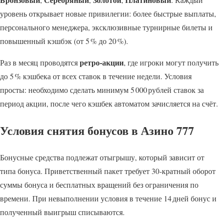
уровень открывает новые привилегии: более быстрые выплаты,
персонального менеджера, эксклюзивные турнирные билеты и
повышенный кэшбэк (от 5 % до 20 %).
ретро‑акции
Раз в месяц проводятся
, где игроки могут получить
до 5 % кэшбека от всех ставок в течение недели. Условия
просты: необходимо сделать минимум 5 000 рублей ставок за
период акции, после чего кэшбек автоматом зачисляется на счёт.
Условия снятия бонусов в Азино 777
Бонусные средства подлежат отыгрышу, который зависит от
типа бонуса. Приветственный пакет требует 30‑кратный оборот
суммы бонуса и бесплатных вращений без ограничения по
времени. При невыполнении условия в течение 14 дней бонус и
полученный выигрыш списываются.