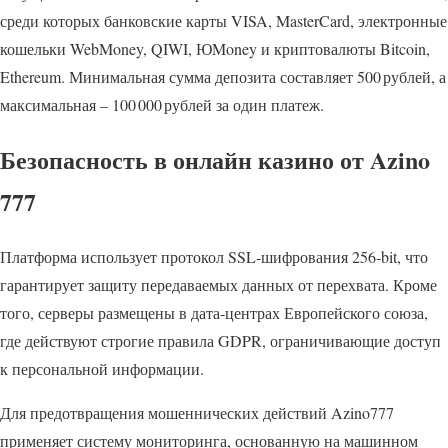
среди которых банковские карты VISA, MasterCard, электронные
кошельки WebMoney, QIWI, ЮMoney и криптовалюты Bitcoin,
Ethereum. Минимальная сумма депозита составляет 500 рублей, а
максимальная – 100 000 рублей за один платеж.
Безопасность в онлайн казино от Azino
777
Платформа использует протокол SSL‑шифрования 256‑bit, что
гарантирует защиту передаваемых данных от перехвата. Кроме
того, серверы размещены в дата‑центрах Европейского союза,
где действуют строгие правила GDPR, ограничивающие доступ
к персональной информации.
Для предотвращения мошеннических действий Azino777
применяет систему мониторинга, основанную на машинном