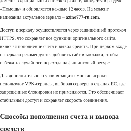
домены. Официальный список зеркал публикуется в разделе
«Помощь» и обновляется каждые 12 часов. На момент
azino777-ru.com
написания актуальное зеркало –
.
Доступ к зеркалу осуществляется через защищённый протокол
HTTPS, что сохраняет все функции оригинального сайта,
включая пополнение счета и вывод средств. При первом входе
на зеркало рекомендуется добавить сайт в закладки, чтобы
избежать случайного перехода на фишинговый ресурс.
Для дополнительного уровня защиты многие игроки
используют VPN‑сервисы, выбирая серверы в странах ЕС, где
запрещённые блокировки не применяются. Это обеспечивает
стабильный доступ и сохраняет скорость соединения.
Способы пополнения счета и вывода
средств