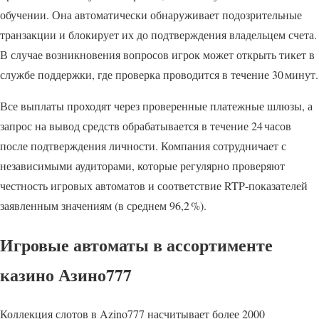
обучении. Она автоматически обнаруживает подозрительные
транзакции и блокирует их до подтверждения владельцем счета.
В случае возникновения вопросов игрок может открыть тикет в
службе поддержки, где проверка проводится в течение 30 минут.
Все выплаты проходят через проверенные платежные шлюзы, а
запрос на вывод средств обрабатывается в течение 24 часов
после подтверждения личности. Компания сотрудничает с
независимыми аудиторами, которые регулярно проверяют
честность игровых автоматов и соответствие RTP‑показателей
заявленным значениям (в среднем 96,2 %).
Игровые автоматы в ассортименте
казино Азино777
Коллекция слотов в Azino777 насчитывает более 2000