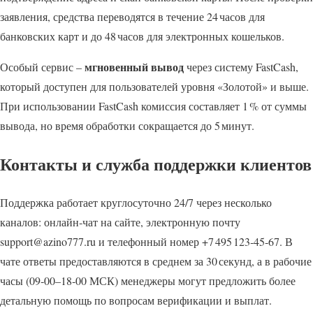
заявления, средства переводятся в течение 24 часов для
банковских карт и до 48 часов для электронных кошельков.
мгновенный вывод
Особый сервис –
через систему FastCash,
который доступен для пользователей уровня «Золотой» и выше.
При использовании FastCash комиссия составляет 1 % от суммы
вывода, но время обработки сокращается до 5 минут.
Контакты и служба поддержки клиентов
Поддержка работает круглосуточно 24/7 через несколько
каналов: онлайн‑чат на сайте, электронную почту
support@azino777.ru и телефонный номер +7 495 123‑45‑67. В
чате ответы предоставляются в среднем за 30 секунд, а в рабочие
часы (09‑00–18‑00 МСК) менеджеры могут предложить более
детальную помощь по вопросам верификации и выплат.