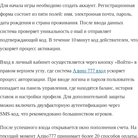
Для начала игры необходимо создать аккаунт. Регистрационная
форма состоит из пяти полей: имя, электронная почта, пароль,
дата рождения и страна проживания. После ввода данных
система проверяет уникальность e‑mail и отправляет
подтверждающий код. В течение 10 минут код действителен, что
ускоряет процесс активации.
Вход в личный кабинет осуществляется через кнопку «Войти» в
правом верхнем углу, где система
Азино 777 вход
ускоряет
процесс авторизации. При вводе логина и пароля пользователь
попадает на панель управления, где находятся баланс, история
ставок и настройки профиля. Для дополнительной защиты
можно включить двухфакторную аутентификацию через
SMS‑код, что рекомендовано большинством игроков.
После успешного входа открывается окно пополнения счета. На
текущий момент Azino777 принимает более 20 способов оплаты,