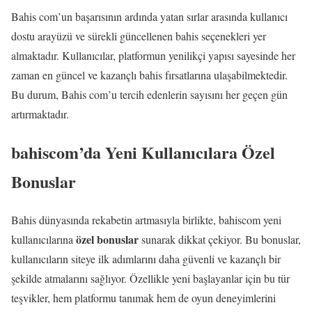
Bahis com’un başarısının ardında yatan sırlar arasında kullanıcı
dostu arayüzü ve sürekli güncellenen bahis seçenekleri yer
almaktadır. Kullanıcılar, platformun yenilikçi yapısı sayesinde her
zaman en güncel ve kazançlı bahis fırsatlarına ulaşabilmektedir.
Bu durum, Bahis com’u tercih edenlerin sayısını her geçen gün
artırmaktadır.
bahiscom’da Yeni Kullanıcılara Özel
Bonuslar
Bahis dünyasında rekabetin artmasıyla birlikte, bahiscom yeni
özel bonuslar
kullanıcılarına
sunarak dikkat çekiyor. Bu bonuslar,
kullanıcıların siteye ilk adımlarını daha güvenli ve kazançlı bir
şekilde atmalarını sağlıyor. Özellikle yeni başlayanlar için bu tür
teşvikler, hem platformu tanımak hem de oyun deneyimlerini