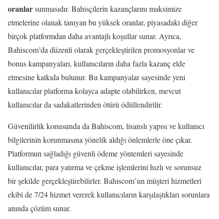
oranlar
sunmasıdır. Bahisçilerin kazançlarını maksimize
etmelerine olanak tanıyan bu yüksek oranlar, piyasadaki diğer
birçok platformdan daha avantajlı koşullar sunar. Ayrıca,
Bahiscom’da düzenli olarak gerçekleştirilen promosyonlar ve
bonus kampanyaları, kullanıcıların daha fazla kazanç elde
etmesine katkıda bulunur. Bu kampanyalar sayesinde yeni
kullanıcılar platforma kolayca adapte olabilirken, mevcut
kullanıcılar da sadakatlerinden ötürü ödüllendirilir.
Güvenilirlik konusunda da Bahiscom, lisanslı yapısı ve kullanıcı
bilgilerinin korunmasına yönelik aldığı önlemlerle öne çıkar.
Platformun sağladığı güvenli ödeme yöntemleri sayesinde
kullanıcılar, para yatırma ve çekme işlemlerini hızlı ve sorunsuz
bir şekilde gerçekleştirebilirler. Bahiscom’un müşteri hizmetleri
ekibi de 7/24 hizmet vererek kullanıcıların karşılaştıkları sorunlara
anında çözüm sunar.