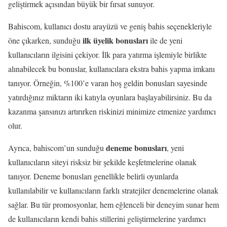
geliştirmek açısından büyük bir fırsat sunuyor.
Bahiscom, kullanıcı dostu arayüzü ve geniş bahis seçenekleriyle
ilk üyelik bonusları
öne çıkarken, sunduğu
ile de yeni
kullanıcıların ilgisini çekiyor. İlk para yatırma işlemiyle birlikte
alınabilecek bu bonuslar, kullanıcılara ekstra bahis yapma imkanı
tanıyor. Örneğin, %100’e varan hoş geldin bonusları sayesinde
yatırdığınız miktarın iki katıyla oyunlara başlayabilirsiniz. Bu da
kazanma şansınızı artırırken riskinizi minimize etmenize yardımcı
olur.
deneme bonusları
Ayrıca, bahiscom’un sunduğu
, yeni
kullanıcıların siteyi risksiz bir şekilde keşfetmelerine olanak
tanıyor. Deneme bonusları genellikle belirli oyunlarda
kullanılabilir ve kullanıcıların farklı stratejiler denemelerine olanak
sağlar. Bu tür promosyonlar, hem eğlenceli bir deneyim sunar hem
de kullanıcıların kendi bahis stillerini geliştirmelerine yardımcı