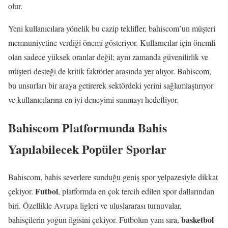
olur.
Yeni kullanıcılara yönelik bu cazip teklifler, bahiscom’un müşteri
memnuniyetine verdiği önemi gösteriyor. Kullanıcılar için önemli
olan sadece yüksek oranlar değil; aynı zamanda güvenilirlik ve
müşteri desteği de kritik faktörler arasında yer alıyor. Bahiscom,
bu unsurları bir araya getirerek sektördeki yerini sağlamlaştırıyor
ve kullanıcılarına en iyi deneyimi sunmayı hedefliyor.
Bahiscom Platformunda Bahis
Yapılabilecek Popüler Sporlar
Bahiscom, bahis severlere sunduğu geniş spor yelpazesiyle dikkat
Futbol
çekiyor.
, platformda en çok tercih edilen spor dallarından
biri. Özellikle Avrupa ligleri ve uluslararası turnuvalar,
basketbol
bahisçilerin yoğun ilgisini çekiyor. Futbolun yanı sıra,