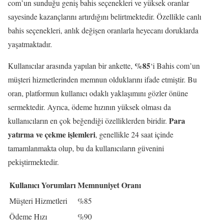
com’un sunduğu geniş bahis seçenekleri ve yüksek oranlar
sayesinde kazançlarını artırdığını belirtmektedir. Özellikle canlı
bahis seçenekleri, anlık değişen oranlarla heyecanı doruklarda
yaşatmaktadır.
%85
Kullanıcılar arasında yapılan bir ankette,
‘i Bahis com’un
müşteri hizmetlerinden memnun olduklarını ifade etmiştir. Bu
oran, platformun kullanıcı odaklı yaklaşımını gözler önüne
sermektedir. Ayrıca, ödeme hızının yüksek olması da
Para
kullanıcıların en çok beğendiği özelliklerden biridir.
yatırma ve çekme işlemleri
, genellikle 24 saat içinde
tamamlanmakta olup, bu da kullanıcıların güvenini
pekiştirmektedir.
Kullanıcı Yorumları
Memnuniyet Oranı
Müşteri Hizmetleri
%85
Ödeme Hızı
%90