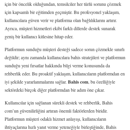
için bir öncelik olduğundan, temsilciler her türlü sorunu çözmek
için kapsamlı bir eğitimden geçmiştir. Bu profesyonel yaklaşım,
kullanıcılara güven verir ve platforma olan bağlılıklarını artırır.
Ayrıca, müşteri hizmetleri ekibi farklı dillerde destek sunarak
geniş bir kullanıcı kitlesine hitap eder.
Platformun sunduğu müşteri desteği sadece sorun çözmekle sınırlı
değildir; aynı zamanda kullanıcılara bahis stratejileri ve platformun
sunduğu yeni fırsatlar hakkında bilgi verme konusunda da
rehberlik eder. Bu proaktif yaklaşım, kullanıcıların platformdan en
Bahis com
iyi şekilde yararlanmalarını sağlar.
, bu özelliğiyle
sektördeki birçok diğer platformdan bir adım öne çıkar.
Kullanıcılar için sağlanan sürekli destek ve rehberlik, Bahis
com’un güvenilirliğini artıran önemli faktörlerden biridir.
Platformun müşteri odaklı hizmet anlayışı, kullanıcıların
ihtiyaçlarına hızlı yanıt verme yeteneğiyle birleştiğinde, Bahis