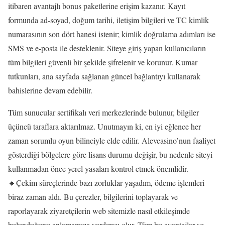
itibaren avantajlı bonus paketlerine erişim kazanır. Kayıt
formunda ad-soyad, doğum tarihi, iletişim bilgileri ve TC kimlik
numarasının son dört hanesi istenir; kimlik doğrulama adımları ise
SMS ve e-posta ile desteklenir. Siteye giriş yapan kullanıcıların
tüm bilgileri güvenli bir şekilde şifrelenir ve korunur. Kumar
tutkunları, ana sayfada sağlanan güncel bağlantıyı kullanarak
bahislerine devam edebilir.
Tüm sunucular sertifikalı veri merkezlerinde bulunur, bilgiler
üçüncü taraflara aktarılmaz. Unutmayın ki, en iyi eğlence her
zaman sorumlu oyun bilinciyle elde edilir. Alevcasino’nun faaliyet
gösterdiği bölgelere göre lisans durumu değişir, bu nedenle siteyi
kullanmadan önce yerel yasaları kontrol etmek önemlidir.
🔹Çekim süreçlerinde bazı zorluklar yaşadım, ödeme işlemleri
biraz zaman aldı. Bu çerezler, bilgilerini toplayarak ve
raporlayarak ziyaretçilerin web sitemizle nasıl etkileşimde
bulunduğunu anlamamıza yardımcı olur. Tüm bu avantajlar ve