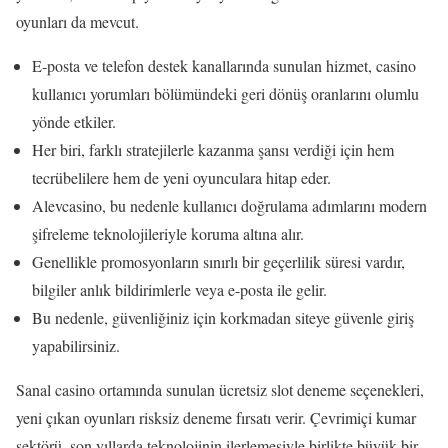
oyunları da mevcut.
E-posta ve telefon destek kanallarında sunulan hizmet, casino
kullanıcı yorumları bölümündeki geri dönüş oranlarını olumlu
yönde etkiler.
Her biri, farklı stratejilerle kazanma şansı verdiği için hem
tecrübelilere hem de yeni oyunculara hitap eder.
Alevcasino, bu nedenle kullanıcı doğrulama adımlarını modern
şifreleme teknolojileriyle koruma altına alır.
Genellikle promosyonların sınırlı bir geçerlilik süresi vardır,
bilgiler anlık bildirimlerle veya e-posta ile gelir.
Bu nedenle, güvenliğiniz için korkmadan siteye güvenle giriş
yapabilirsiniz.
Sanal casino ortamında sunulan ücretsiz slot deneme seçenekleri,
yeni çıkan oyunları risksiz deneme fırsatı verir. Çevrimiçi kumar
sektörü, son yıllarda teknolojinin ilerlemesiyle birlikte büyük bir