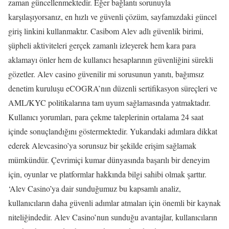
zaman güncellenmektedir. Eğer bağlantı sorunuyla
karşılaşıyorsanız, en hızlı ve güvenli çözüm, sayfamızdaki güncel
giriş linkini kullanmaktır. Casibom Alev adlı güvenlik birimi,
şüpheli aktiviteleri gerçek zamanlı izleyerek hem kara para
aklamayı önler hem de kullanıcı hesaplarının güvenliğini sürekli
gözetler. Alev casino güvenilir mi sorusunun yanıtı, bağımsız
denetim kuruluşu eCOGRA’nın düzenli sertifikasyon süreçleri ve
AML/KYC politikalarına tam uyum sağlamasında yatmaktadır.
Kullanıcı yorumları, para çekme taleplerinin ortalama 24 saat
içinde sonuçlandığını göstermektedir. Yukarıdaki adımlara dikkat
ederek Alevcasino’ya sorunsuz bir şekilde erişim sağlamak
mümkündür. Çevrimiçi kumar dünyasında başarılı bir deneyim
için, oyunlar ve platformlar hakkında bilgi sahibi olmak şarttır.
‘Alev Casino’ya dair sunduğumuz bu kapsamlı analiz,
kullanıcıların daha güvenli adımlar atmaları için önemli bir kaynak
niteliğindedir. Alev Casino’nun sunduğu avantajlar, kullanıcıların