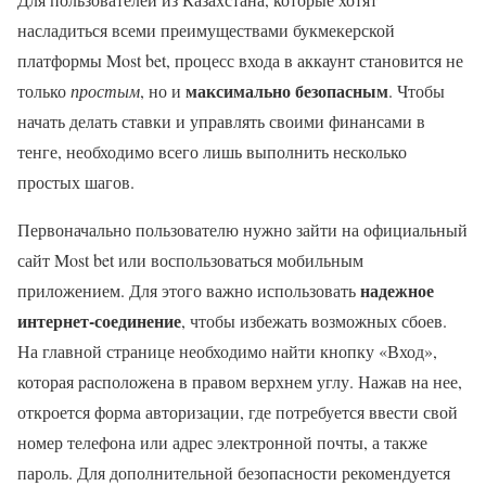
насладиться всеми преимуществами букмекерской
платформы Most bet, процесс входа в аккаунт становится не
максимально безопасным
только
простым
, но и
. Чтобы
начать делать ставки и управлять своими финансами в
тенге, необходимо всего лишь выполнить несколько
простых шагов.
Первоначально пользователю нужно зайти на официальный
сайт Most bet или воспользоваться мобильным
надежное
приложением. Для этого важно использовать
интернет-соединение
, чтобы избежать возможных сбоев.
На главной странице необходимо найти кнопку «Вход»,
которая расположена в правом верхнем углу. Нажав на нее,
откроется форма авторизации, где потребуется ввести свой
номер телефона или адрес электронной почты, а также
пароль. Для дополнительной безопасности рекомендуется