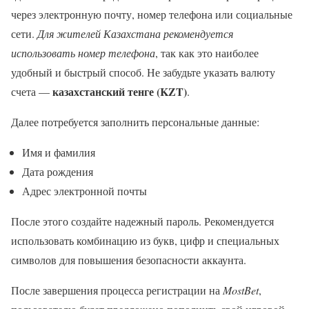
через электронную почту, номер телефона или социальные
сети.
Для жителей Казахстана рекомендуется
использовать номер телефона
, так как это наиболее
удобный и быстрый способ. Не забудьте указать валюту
казахстанский тенге (KZT)
счета —
.
Далее потребуется заполнить персональные данные:
Имя и фамилия
Дата рождения
Адрес электронной почты
После этого создайте надежный пароль. Рекомендуется
использовать комбинацию из букв, цифр и специальных
символов для повышения безопасности аккаунта.
После завершения процесса регистрации на
MostBet
,