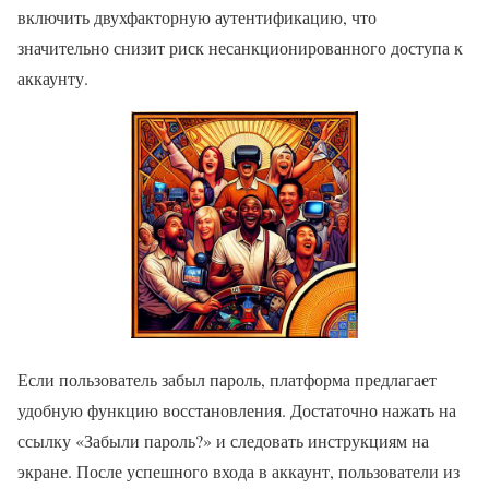
включить двухфакторную аутентификацию, что
значительно снизит риск несанкционированного доступа к
аккаунту.
Если пользователь забыл пароль, платформа предлагает
удобную функцию восстановления. Достаточно нажать на
ссылку «Забыли пароль?» и следовать инструкциям на
экране. После успешного входа в аккаунт, пользователи из