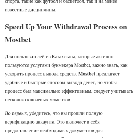
спорта, такие как футбол и баскетбол, так и на менее
известные дисциплины.
Speed Up Your Withdrawal Process on
Mostbet
Для пользователей из Казахстана, которые активно
пользуются услугами букмекера Mostbet, важно знать, как
Mostbet
ускорить процесс вывода средств.
предлагает
удобные и быстрые способы вывода денег, но чтобы
процесс был максимально эффективным, следует учитывать
несколько ключевых моментов.
Во-первых
, убедитесь, что вы прошли полную
верификацию аккаунта. Это включает в себя
предоставление необходимых документов для