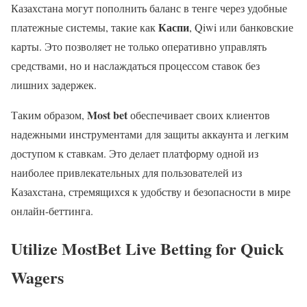
Казахстана могут пополнить баланс в тенге через удобные
Каспи
платежные системы, такие как
, Qiwi или банковские
карты. Это позволяет не только оперативно управлять
средствами, но и наслаждаться процессом ставок без
лишних задержек.
Most bet
Таким образом,
обеспечивает своих клиентов
надежными инструментами для защиты аккаунта и легким
доступом к ставкам. Это делает платформу одной из
наиболее привлекательных для пользователей из
Казахстана, стремящихся к удобству и безопасности в мире
онлайн-беттинга.
Utilize MostBet Live Betting for Quick
Wagers