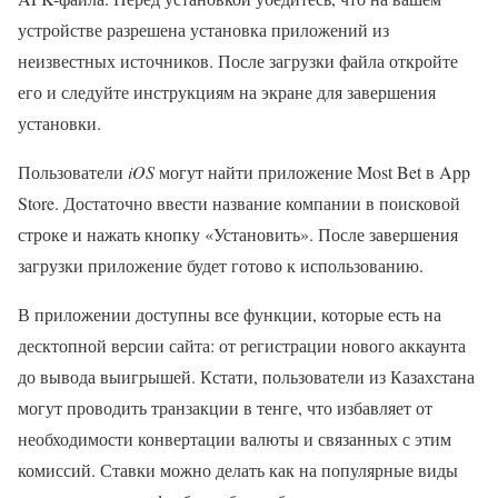
устройстве разрешена установка приложений из
неизвестных источников. После загрузки файла откройте
его и следуйте инструкциям на экране для завершения
установки.
Пользователи
iOS
могут найти приложение Most Bet в App
Store. Достаточно ввести название компании в поисковой
строке и нажать кнопку «Установить». После завершения
загрузки приложение будет готово к использованию.
В приложении доступны все функции, которые есть на
десктопной версии сайта: от регистрации нового аккаунта
до вывода выигрышей. Кстати, пользователи из Казахстана
могут проводить транзакции в тенге, что избавляет от
необходимости конвертации валюты и связанных с этим
комиссий. Ставки можно делать как на популярные виды