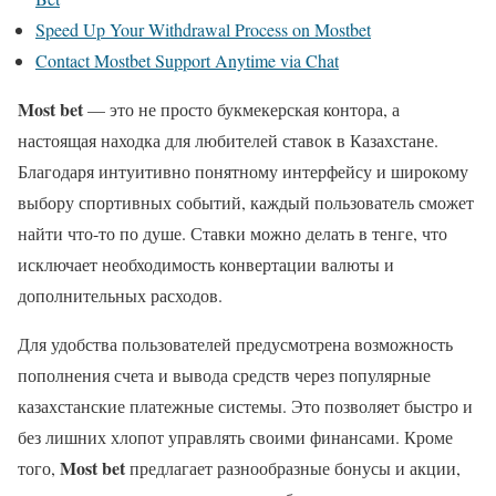
Speed Up Your Withdrawal Process on Mostbet
Contact Mostbet Support Anytime via Chat
Most bet
— это не просто букмекерская контора, а
настоящая находка для любителей ставок в Казахстане.
Благодаря интуитивно понятному интерфейсу и широкому
выбору спортивных событий, каждый пользователь сможет
найти что-то по душе. Ставки можно делать в тенге, что
исключает необходимость конвертации валюты и
дополнительных расходов.
Для удобства пользователей предусмотрена возможность
пополнения счета и вывода средств через популярные
казахстанские платежные системы. Это позволяет быстро и
без лишних хлопот управлять своими финансами. Кроме
Most bet
того,
предлагает разнообразные бонусы и акции,