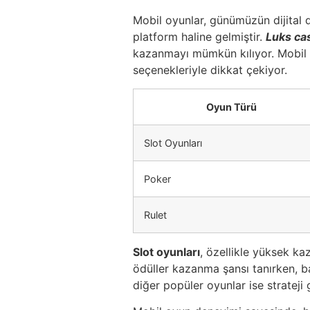
Mobil oyunlar, günümüzün dijital
platform haline gelmiştir.
Luks ca
kazanmayı mümkün kılıyor. Mobil c
seçenekleriyle dikkat çekiyor.
Oyun Türü
Slot Oyunları
Poker
Rulet
Slot oyunları
, özellikle yüksek ka
ödüller kazanma şansı tanırken, bas
diğer popüler oyunlar ise strateji