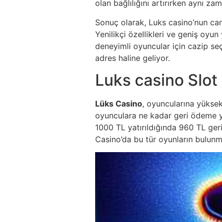
olan bağlılığını artırırken aynı z
Sonuç olarak, Luks casino’nun canl
Yenilikçi özellikleri ve geniş oyu
deneyimli oyuncular için cazip se
adres haline geliyor.
Luks casino Slot
Lüks Casino
, oyuncularına yüksek
oyunculara ne kadar geri ödeme ya
1000 TL yatırıldığında 960 TL ger
Casino’da bu tür oyunların bulunma