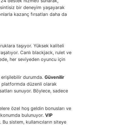
/24 destek hizmeti sunarak,
sintisiz bir deneyim yaşayarak
nlarla kazanç fırsatları daha da
lara taşıyor. Yüksek kaliteli
şatıyor. Canlı blackjack, rulet ve
yede, her seviyeden oyuncu için
erişilebilir durumda.
Güvenilir
, platformda düzenli olarak
ırsatları sunuyor. Böylece, sadece
lere özel hoş geldin bonusları ve
lı konumda bulunuyor.
VIP
 Bu sistem, kullanıcıların siteye