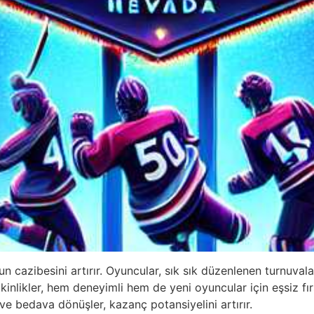
n cazibesini artırır. Oyuncular, sık sık düzenlenen turnuva
tkinlikler, hem deneyimli hem de yeni oyuncular için eşsiz fırs
ve bedava dönüşler, kazanç potansiyelini artırır.