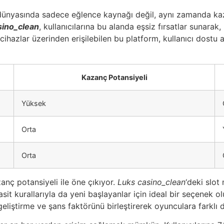
 dünyasında sadece eğlence kaynağı değil, aynı zamanda kaz
sino_clean
, kullanıcılarına bu alanda eşsiz fırsatlar sunar
ihazlar üzerinden erişilebilen bu platform, kullanıcı dostu
Kazanç Potansiyeli
Yüksek
Orta
Orta
zanç potansiyeli ile öne çıkıyor.
Luks casino_clean
‘deki slot
it kurallarıyla da yeni başlayanlar için ideal bir seçenek ol
 geliştirme ve şans faktörünü birleştirerek oyunculara farklı