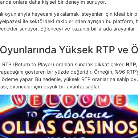
amanda onlara daha kişisel bir deneyim sunuyor.
ı oyunlarıyla heyecanı yakalamak isteyenler için ideal bir p
n yelpazesi ile sektördeki rakiplerinden ayrışan bu platform
çenekler sunuyor. Eğlenceyi ve kazancı bir arada arayanlar 
 Oyunlarında Yüksek RTP ve Öd
 RTP (Return to Player) oranları sunarak dikkat çeker.
RTP
pacağını gösteren bir yüzde değeridir. Örneğin, %96 RTP’ye
i ödeme yapar. Bu nedenle, yüksek RTP oranlarına sahip oyun
sı, oyuncular için büyük bir avantaj sağlar.