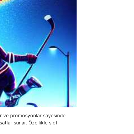
lar ve promosyonlar sayesinde
atlar sunar. Özellikle slot