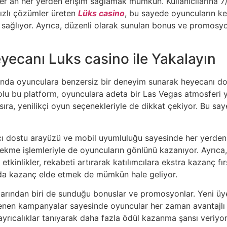
er an her yerden erişim sağlamak mümkün. Kullanıcılarına 7
ızlı çözümler üreten
Lüks casino
, bu sayede oyuncuların ke
 sağlıyor. Ayrıca, düzenli olarak sunulan bonus ve promosyo
yecanı Luks casino ile Yakalayın
da oyunculara benzersiz bir deneyim sunarak heyecanı doruk
olu bu platform, oyunculara adeta bir Las Vegas atmosferi ya
sıra, yenilikçi oyun seçenekleriyle de dikkat çekiyor. Bu sa
cı dostu arayüzü ve mobil uyumluluğu sayesinde her yerden 
çekme işlemleriyle de oyuncuların gönlünü kazanıyor. Ayrıca
 etkinlikler, rekabeti artırarak katılımcılara ekstra kazanç f
a kazanç elde etmek de mümkün hale geliyor.
arından biri de sunduğu bonuslar ve promosyonlar. Yeni üye
llenen kampanyalar sayesinde oyuncular her zaman avantaj
ayrıcalıklar tanıyarak daha fazla ödül kazanma şansı veriyor.