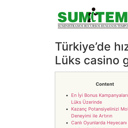
Türkiye’de hı
Lüks casino g
Content
En İyi Bonus Kampanyalar
Lüks Üzerinde
Kazanç Potansiyelinizi Mo
Deneyimi ile Artırın
Canlı Oyunlarda Heyecanı