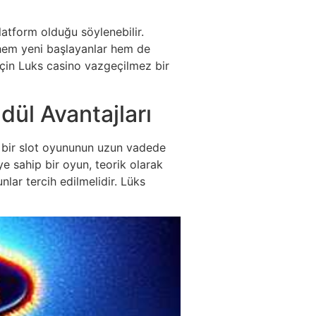
latform olduğu söylenebilir.
, hem yeni başlayanlar hem de
için Luks casino vazgeçilmez bir
ül Avantajları
, bir slot oyununun uzun vadede
 sahip bir oyun, teorik olarak
lar tercih edilmelidir. Lüks