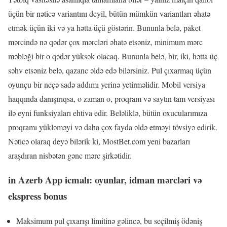
üçün bir nəticə variantını deyil, bütün mümkün variantları əhatə
etmək üçün iki və ya hətta üçü göstərin. Bununla belə, paket
mərcində nə qədər çox mərcləri əhatə etsəniz, minimum mərc
məbləği bir o qədər yüksək olacaq. Bununla belə, bir, iki, hətta üç
səhv etsəniz belə, qazanc əldə edə bilərsiniz. Pul çıxarmaq üçün
oyunçu bir neçə sadə addımı yerinə yetirməlidir. Mobil versiya
haqqında danışırıqsa, o zaman o, proqram və saytın tam versiyası
ilə eyni funksiyaları ehtiva edir. Beləliklə, bütün oxucularımıza
proqramı yükləməyi və daha çox fayda əldə etməyi tövsiyə edirik.
Nəticə olaraq deyə bilərik ki, MostBet.com yeni bazarları
araşdıran nisbətən gənc mərc şirkətidir.
in Azerb App icmalı: oyunlar, idman mərcləri və
ekspress bonus
Maksimum pul çıxarışı limitinə gəlincə, bu seçilmiş ödəniş