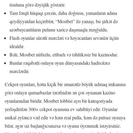
üsuluna görə dəyişlik göstərir.
Tam fərqli hüquqi şəxsin, daha doğrusu, yunanların adına
qeydiyyatdan keçiriblər, “Mostbet” ilə yanaşı, bu şirkət də
azərbaycanlıların pulunu xaricə daşımaqla məşğuldu.
Flash oyunlar sürətli mərcləri və həyəcanları sevənlər üçün
idealdır.
Bəli, Mostbet nüfuzlu, etibarlı və təhlükəsiz bir kazinodur.
Bunlar rəqabətli onlayn oyun dünyasındakı hadisələrə
mərclərdir.
Cekpot oyunları, hətta kiçik bir əmanətlə böyük udmaq imkanına
görə onlayn qumarbazlar tərəfindən ən çox oynanan kazino
oyunlarından biridir. Mostbet lobbisi ayrı bir kateqoriyada
yerləşdirilən 300+ cekpot oyununa ev sahibliyi edir. Oyunlar
unikal əyləncə vəd edir və həm real pulla, həm də pulsuz oynaya
bilər, əgər siz başlanğıcsınızsa və oyunu öyrənmək istəyirsiniz.